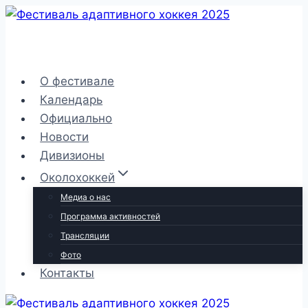
Перейти
к
содержимому
О фестивале
Календарь
Официально
Новости
Дивизионы
Околохоккей
Медиа о нас
Программа активностей
Трансляции
Фото
Контакты