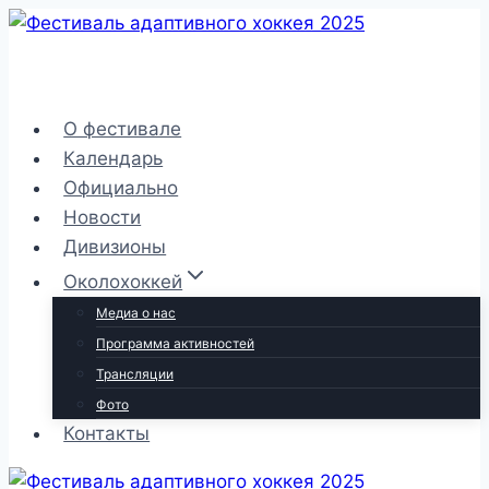
Перейти
к
содержимому
О фестивале
Календарь
Официально
Новости
Дивизионы
Околохоккей
Медиа о нас
Программа активностей
Трансляции
Фото
Контакты