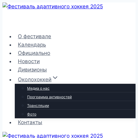
Перейти
к
содержимому
О фестивале
Календарь
Официально
Новости
Дивизионы
Околохоккей
Медиа о нас
Программа активностей
Трансляции
Фото
Контакты