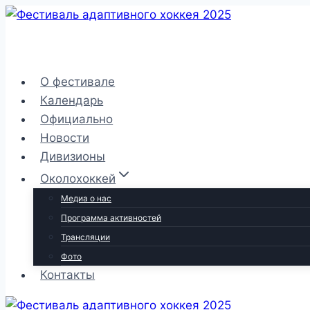
Перейти
к
содержимому
О фестивале
Календарь
Официально
Новости
Дивизионы
Околохоккей
Медиа о нас
Программа активностей
Трансляции
Фото
Контакты