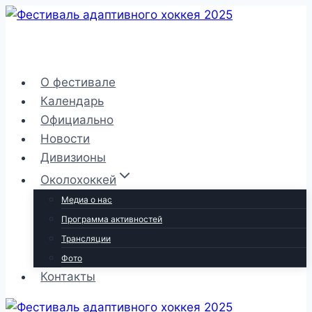
Перейти
к
содержимому
О фестивале
Календарь
Официально
Новости
Дивизионы
Околохоккей
Медиа о нас
Программа активностей
Трансляции
Фото
Контакты