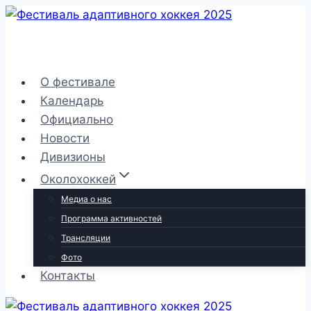
Перейти
к
содержимому
О фестивале
Календарь
Официально
Новости
Дивизионы
Околохоккей
Медиа о нас
Программа активностей
Трансляции
Фото
Контакты