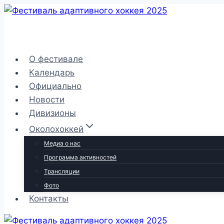
Перейти
к
содержимому
О фестивале
Календарь
Официально
Новости
Дивизионы
Околохоккей
Медиа о нас
Программа активностей
Трансляции
Фото
Контакты