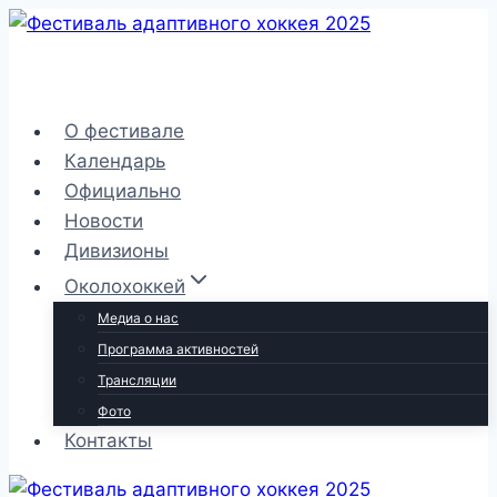
Перейти
к
содержимому
О фестивале
Календарь
Официально
Новости
Дивизионы
Околохоккей
Медиа о нас
Программа активностей
Трансляции
Фото
Контакты