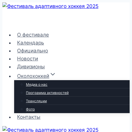
Перейти
к
содержимому
О фестивале
Календарь
Официально
Новости
Дивизионы
Околохоккей
Медиа о нас
Программа активностей
Трансляции
Фото
Контакты