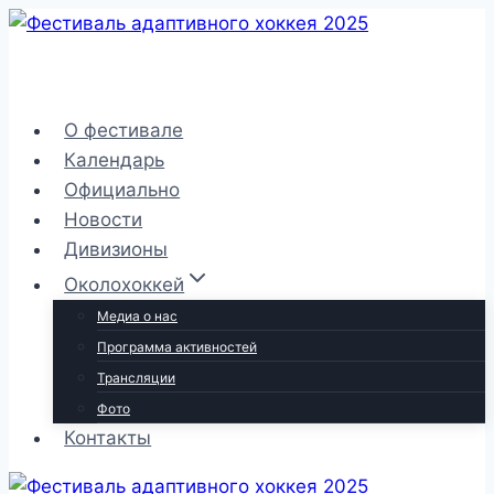
Перейти
к
содержимому
О фестивале
Календарь
Официально
Новости
Дивизионы
Околохоккей
Медиа о нас
Программа активностей
Трансляции
Фото
Контакты