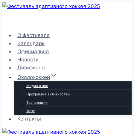
Перейти
к
содержимому
О фестивале
Календарь
Официально
Новости
Дивизионы
Околохоккей
Медиа о нас
Программа активностей
Трансляции
Фото
Контакты