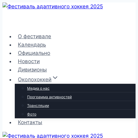
Перейти
к
содержимому
О фестивале
Календарь
Официально
Новости
Дивизионы
Околохоккей
Медиа о нас
Программа активностей
Трансляции
Фото
Контакты