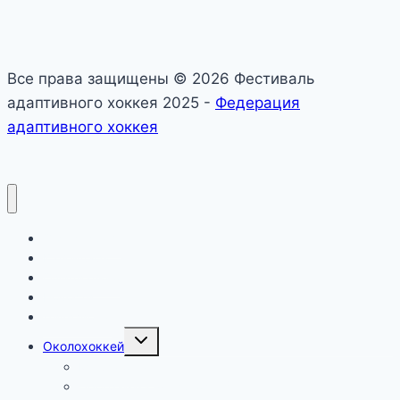
Все права защищены © 2026 Фестиваль
адаптивного хоккея 2025 -
Федерация
адаптивного хоккея
О фестивале
Календарь
Официально
Новости
Дивизионы
Toggle
Околохоккей
child
menu
Медиа о нас
Программа активностей