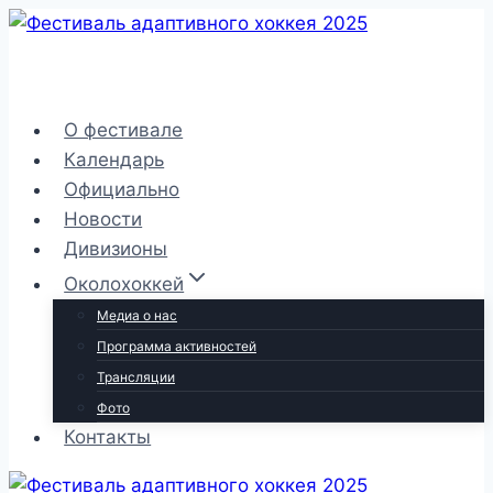
Перейти
к
содержимому
О фестивале
Календарь
Официально
Новости
Дивизионы
Околохоккей
Медиа о нас
Программа активностей
Трансляции
Фото
Контакты