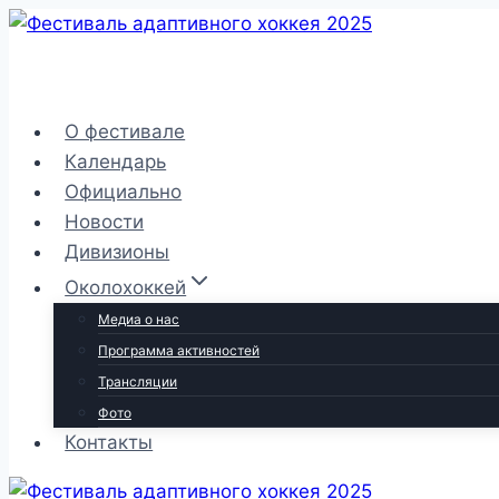
Перейти
к
содержимому
О фестивале
Календарь
Официально
Новости
Дивизионы
Околохоккей
Медиа о нас
Программа активностей
Трансляции
Фото
Контакты