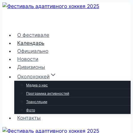
Перейти
к
содержимому
О фестивале
Календарь
Официально
Новости
Дивизионы
Околохоккей
Медиа о нас
Программа активностей
Трансляции
Фото
Контакты