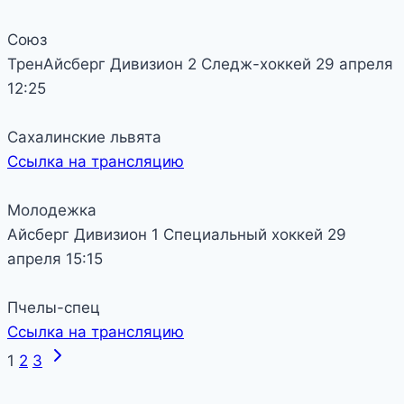
Союз
ТренАйсберг
Дивизион 2
Следж-хоккей
29 апреля
12:25
Сахалинские львята
Ссылка на трансляцию
Молодежка
Айсберг
Дивизион 1
Специальный хоккей
29
апреля
15:15
Пчелы-спец
Ссылка на трансляцию
Следующая
Навигация
1
2
3
страница
по